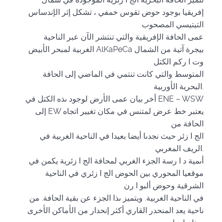
إفريقيا بوجود حوض تقوس خمفي ، تشكل إثر الإندساس
التيتيسي المصحوب
عمى الحافة الإفريقية والتي تنتشر الآن عبر الناحية
الغربية لمبحر الأبيض AlKaPeCa بيجرة آتية من الشمال
وت ا ركم الكتل
المتوسط والتي كانت تنتمي في الماضي إلى الحافة
البحرية الأوربية.
أخر بيان عمى الأرض لوجود ىذه الكتل في ENE – WSW
إلى EW يعتبر خط عرض لمتنس في مكان تغيير اتجاه
الحافة من
الج ا زئر حيث نجدىا أيضا بعيدا في الناحية الغربية في
الريف المغربي.
أىمية د ا رسة الجزء الغربي لمحافة الج ا زئرية يكمن في
موقعيا المحوري بين الحوض الج ا زئري في الناحية
الشرقية وحوض ألبو ا رن
في الناحية الغربية. ويتميز ىذا الجزء عن بقية الحافة. من
ناحية يعد المنحدر القاري أكثر إنحدار من الأماكن الأخرى