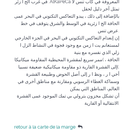
في غرب الج ا زئر. AlKaPeCa المعروفة في كاب تنس لا
تمثل آخر دليل لحقل
بالإضافة إلى ذلك ، يبدو التعاكس التكتوني في البحر عمى
الحافة الج ا زئرية في الوسط والشرق يتوقف في خط
عرض تنس.
إن إنعدام التعاكس التكتوني في البحر في الجزء الخارجي
لمستغانم يت ا زمن مع وجود فجوة في النشاط الزل ا
زلي الذي نفسره مع بنية
الحافة ، )ممر سريع لمقشرة المحيطية المقاومة ميكانيكا
إلى القشرة القارية ذو مقاومة ميكانيكية ضعيفة نسبيا(.
أخي ا ر ، ونظ ا ر إلى أصل الحوض وطبيعة القشرة
وسماكة الغطاء الرسوبي ومقارنة مع مناطق أخرى في
العالم، المناطق التي يمكن
أن تشكل مخزون بترولي ىي تمك الموجود عمى القشرة
الانتقالية أو القارية.
retour à la carte de la marge