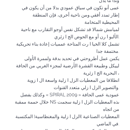
وىذا ما يدل
عمى أنو تكون في سياق عمودي بدلا من أن يكون في
إطار تمدد أفقي.ومن ناحية أخرى، فإن المنطقة
المحيطية المتخامة
لميامش شمالا قد تشكل نفس أوجو التقارب مع ناحية
الألبو ا رن أو مع الحوض الج ا زئري.
تشمل كلا الخيا ا رت المتاحة عمميات إعادة بناء تحريكية
مختمفة جدا.
يكمن عمل أطروحتي في تحديد بدقة ولممرة الأولى
لييكل وطبيعة القشرة الأرضية لمجزء الغربي من الحافة
البحرية الج ا زئرية ،
انطلاقا من المعطيات الزل ا زلية واسعة ال ا زوية
والتصوير الزل ا زلي متعدد القنوات.
وكذلك بفضل « SPIRAL 2009 » عمودية عمى الحافة
خلال حممة ممقبة NS ىذه المعطيات الزل ا زلية سجمت
من اتجاه
المعطيات الصناعية )الزل ا زلية والمغنطاسية( المكتسبة
في الماضي.