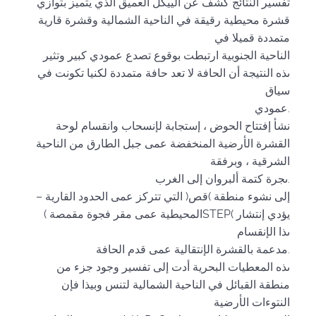
تفسير النتائج كشف عن الييكل العميق الذي يتميز بتوازي
قشرة محيطية رقيقة في الناحية الشمالية وقشرة قارية
متمددة قميلا في
الناحية الجنوبية ارتبطت بوقوع تصدع عمودي كبير وتثير
ىذه النتيجة أن الحافة لا تعد حافة متمددة لكنيا تكونت في
سياق
عمودي.
نشأ إفتتاح الحوض ، إستجابة لإنسحاب وانقسام لوحة
القشرة الأرضية المنخفضة عمى جبل الطارق من الناحية
الشرقية ، وبرفقة
ىجرة كتمة ألبروان إلى الغرب.
إلى نشوء منطقة )قص( التي تتركز عمى الحدود القارية –
المحيطية عمى مقر فجوة مقمصة )STEP( يؤدي إنتشار
ىذا الإنقسام
مدعمة بالقشرة الإنتقالية عمى قدم الحافة.
ىذه المعطيات البحرية أدت إلى تفسير وجود جزء من
منطقة القبائل في الناحية الشمالية لتنس وبيذا فإن
النتوءات الأرضية