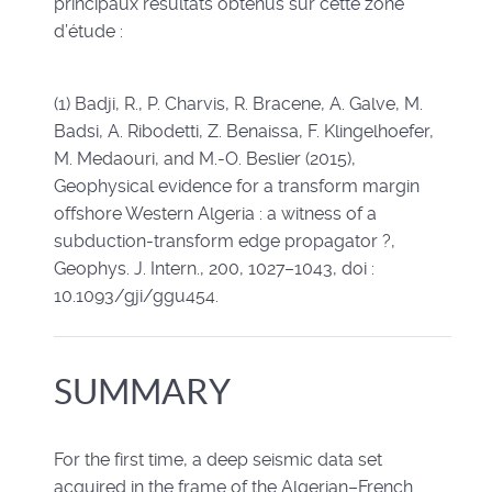
principaux résultats obtenus sur cette zone
d’étude :
(1) Badji, R., P. Charvis, R. Bracene, A. Galve, M.
Badsi, A. Ribodetti, Z. Benaissa, F. Klingelhoefer,
M. Medaouri, and M.-O. Beslier (2015),
Geophysical evidence for a transform margin
offshore Western Algeria : a witness of a
subduction-transform edge propagator ?,
Geophys. J. Intern., 200, 1027–1043, doi :
10.1093/gji/ggu454.
SUMMARY
For the first time, a deep seismic data set
acquired in the frame of the Algerian–French