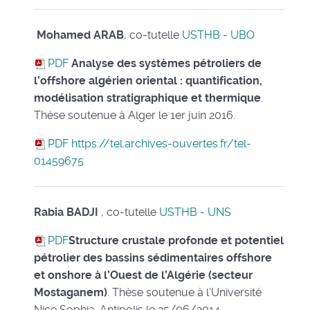
Mohamed ARAB
, co-tutelle
USTHB
-
UBO
PDF
Analyse des systèmes pétroliers de
l’offshore algérien oriental : quantification,
modélisation stratigraphique et thermique
.
Thèse soutenue à Alger le 1er juin 2016.
PDF
https://tel.archives-ouvertes.fr/tel-
01459675
Rabia BADJI
, co-tutelle
USTHB
-
UNS
PDF
Structure crustale profonde et potentiel
pétrolier des bassins sédimentaires offshore
et onshore à l’Ouest de l’Algérie (secteur
Mostaganem)
. Thèse soutenue à l’Université
Nice Sophia-Antipolis le 25/06/2014.